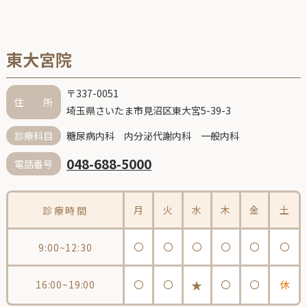
東大宮院
〒337-0051
住 所
埼玉県さいたま市見沼区東大宮5-39-3
糖尿病内科 内分泌代謝内科 一般内科
診療科目
048-688-5000
電話番号
月
火
水
木
金
土
診療時間
〇
〇
〇
〇
〇
〇
9:00~12:30
★
16:00~19:00
〇
〇
〇
〇
休