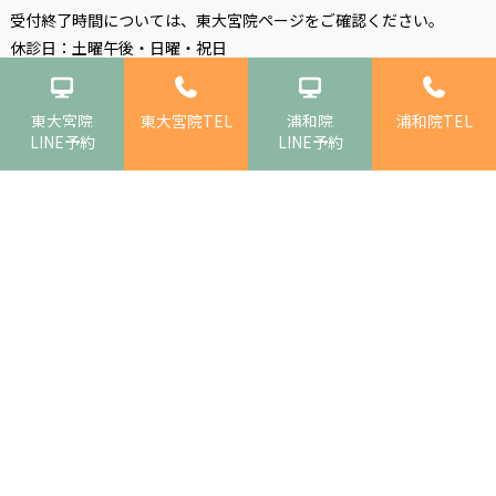
受付終了時間については、
東大宮院ページ
をご確認ください。
休診日：土曜午後・日曜・祝日
★：水曜のみ午後は14時～17時
東大宮院
東大宮院TEL
浦和院
浦和院TEL
LINE予約
LINE予約
浦和院
〒330-0063
埼玉県さいたま市浦和区高砂1－16－12
住 所
アトレ浦和West Area 4階
糖尿病内科 内分泌代謝内科 一般内科
診療科目
048-711-5000
電話番号