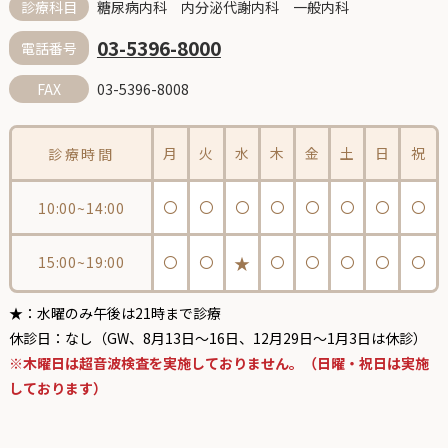
糖尿病内科 内分泌代謝内科 一般内科
診療科目
03-5396-8000
電話番号
03-5396-8008
FAX
月
火
水
木
金
土
日
祝
診療時間
〇
〇
〇
〇
〇
〇
〇
〇
10:00~14:00
★
15:00~19:00
〇
〇
〇
〇
〇
〇
〇
★：水曜のみ午後は21時まで診療
休診日：なし（GW、8月13日〜16日、12月29日〜1月3日は休診）
※木曜日は超音波検査を実施しておりません。（日曜・祝日は実施
しております）