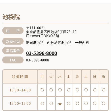
池袋院
〒171-0021
住 所
東京都豊島区西池袋3丁目28−13
IT tower TOKYO 8階
診療科目
糖尿病内科 内分泌代謝内科 一般内科
電話番号
03-5396-8000
FAX
03-5396-8008
月
火
水
木
金
土
日
祝
診療時間
〇
〇
〇
〇
〇
〇
〇
〇
10:00~14:00
★
15:00~19:00
〇
〇
〇
〇
〇
〇
〇