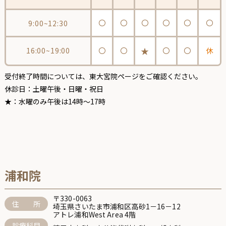
〇
〇
〇
〇
〇
〇
9:00~12:30
★
16:00~19:00
〇
〇
〇
〇
休
受付終了時間については、
東大宮院ページ
をご確認ください。
休診日：土曜午後・日曜・祝日
★：水曜のみ午後は14時～17時
浦和院
〒330-0063
住 所
埼玉県さいたま市浦和区高砂1－16－12
アトレ浦和West Area 4階
診療科目