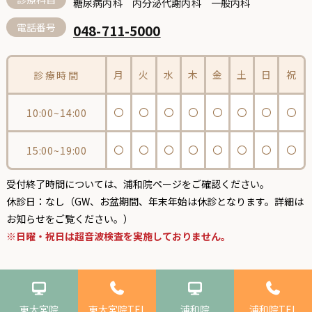
糖尿病内科 内分泌代謝内科 一般内科
電話番号
048-711-5000
月
火
水
木
金
土
日
祝
診療時間
〇
〇
〇
〇
〇
〇
〇
〇
10:00~14:00
〇
〇
〇
〇
〇
〇
〇
〇
15:00~19:00
受付終了時間については、
浦和院ページ
をご確認ください。
休診日：なし（GW、お盆期間、年末年始は休診となります。詳細は
お知らせをご覧ください。）
※日曜・祝日は超音波検査を実施しておりません。
Copyright (c) 2018 - 2022
東大宮院
東大宮院TEL
浦和院
浦和院TEL