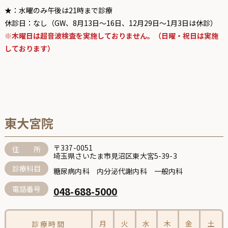
★：水曜のみ午後は21時まで診療
休診日：なし（GW、8月13日〜16日、12月29日〜1月3日は休診）
※木曜日は超音波検査を実施しておりません。（日曜・祝日は実施
しております）
東大宮院
〒337-0051
住 所
埼玉県さいたま市見沼区東大宮5-39-3
診療科目
糖尿病内科 内分泌代謝内科 一般内科
電話番号
048-688-5000
月
火
水
木
金
土
診療時間