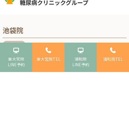
糖尿病クリニックグループ
池袋院
〒171-0021
東京都豊島区西池袋3丁目28−13
住 所
IT tower TOKYO 8階
東大宮院
東大宮院TEL
浦和院
浦和院TEL
LINE予約
LINE予約
糖尿病内科 内分泌代謝内科 一般内科
診療科目
03-5396-8000
電話番号
03-5396-8008
FAX
月
火
水
木
金
土
日
祝
診療時間
〇
〇
〇
〇
〇
〇
〇
〇
10:00~14:00