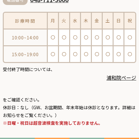
月
火
水
木
金
土
日
祝
診療時間
〇
〇
〇
〇
〇
〇
〇
〇
10:00~14:00
〇
〇
〇
〇
〇
〇
〇
〇
15:00~19:00
受付終了時間については、
浦和院ページ
をご確認ください。
休診日：なし（GW、お盆期間、年末年始は休診となります。詳細は
お知らせをご覧ください。）
※日曜・祝日は超音波検査を実施しておりません。