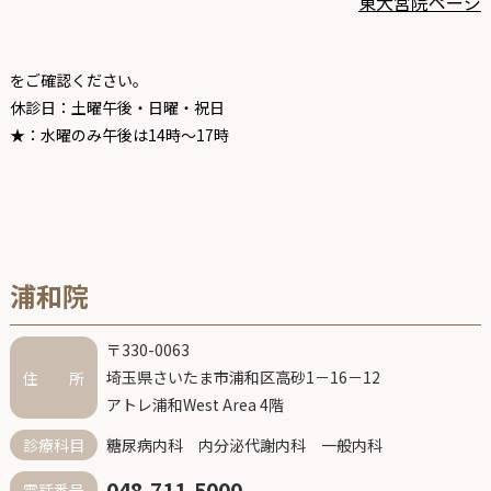
東大宮院ページ
をご確認ください。
休診日：土曜午後・日曜・祝日
★：水曜のみ午後は14時～17時
浦和院
〒330-0063
埼玉県さいたま市浦和区高砂1－16－12
住 所
アトレ浦和West Area 4階
糖尿病内科 内分泌代謝内科 一般内科
診療科目
048-711-5000
電話番号