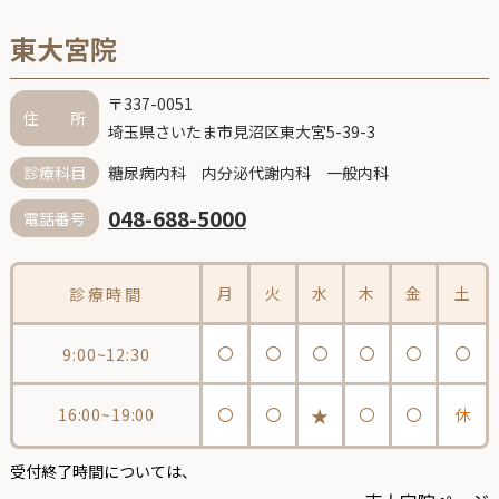
東大宮院
〒337-0051
住 所
埼玉県さいたま市見沼区東大宮5-39-3
糖尿病内科 内分泌代謝内科 一般内科
診療科目
048-688-5000
電話番号
月
火
水
木
金
土
診療時間
〇
〇
〇
〇
〇
〇
9:00~12:30
★
16:00~19:00
〇
〇
〇
〇
休
受付終了時間については、