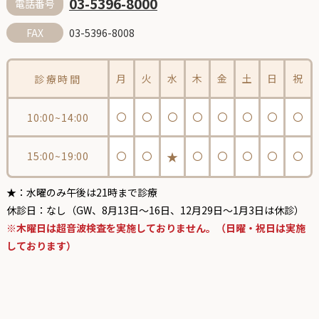
03-5396-8000
電話番号
03-5396-8008
FAX
月
火
水
木
金
土
日
祝
診療時間
〇
〇
〇
〇
〇
〇
〇
〇
10:00~14:00
★
15:00~19:00
〇
〇
〇
〇
〇
〇
〇
★：水曜のみ午後は21時まで診療
休診日：なし（GW、8月13日〜16日、12月29日〜1月3日は休診）
※木曜日は超音波検査を実施しておりません。（日曜・祝日は実施
しております）